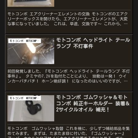
モトコンポ エアクリーナーエレメントの交換 モトコンポのエアク
リーナーボックスを開けたら、エアクリーナーエレメントが、大変
な事になっていました。 これは、早速、交換です〜 これから、モ
トコンポのエアクリーナーエレメントを交換しようという方は...
モトコンポ ヘッドライト テール
モトコンポ MOTOCOMPO AB12
ランプ 不灯事件
前回発覚しました、『モトコンポ ヘッドライト テールランプ 不灯
事件』。 タミヤの7.2Vを取付たことにより、 始動は一発！ ウイ
ンカーバチバチ！ ホーン絶好調！ になったのはいいのですが、今
度は、ヘッドライト、テールランプが、点灯しません...
モトコンポ ゴムワッシャ＆モト
モトコンポ MOTOCOMPO AB12
コンポ 純正キーホルダー 装着＆
2サイクルオイル 補充！
モトコンポ ゴムワッシャ取替 これを機に、少しずつ補給部品を集
めてみます。 まずは、たまたま目に付いた、『ゴムワッシャー』