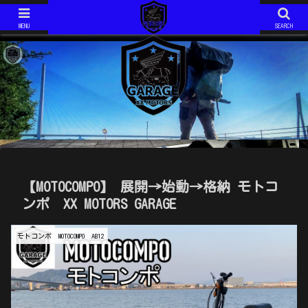
ジムニーJIMNY JA11V改
モトコンポ MOTOCOMPO AB12
ジムニーJIMNY JA11V改 H6年式 AT です。 2020年で約１５年の付き合いになります。 最近は、キャンプ仕様としてカスタム中！
モトコンポ MOTOCOMPO AB12 年式は不明です。 コンパクトに折り畳み可能な、HONDAが誇る？ミニバイクです。 ガソリンスタンドでは必ず話しかけられます。 ミニマムキャンプ仕様に、改造中！
MENU
SEARCH
【MOTOCOMPO】 展開→始動→格納 モトコ
ンポ XX MOTORS GARAGE
モトコンポ MOTOCOMPO AB12