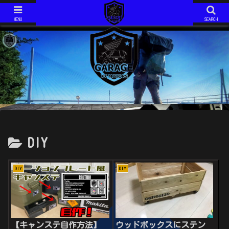
ジムニーJIMNY JA11V改
モトコンポ MOTOCOMPO AB12
ジムニーJIMNY JA11V改 H6年式 AT です。 2020年で約１５年の付き合いになります。 最近は、キャンプ仕様としてカスタム中！
モトコンポ MOTOCOMPO AB12 年式は不明です。 コンパクトに折り畳み可能な、HONDAが誇る？ミニバイクです。 ガソリンスタンドでは必ず話しかけられます。 ミニマムキャンプ仕様に、改造中！
MENU
SEARCH
DIY
DIY
DIY
ウッドボックスにステン
【キャンステ自作方法】