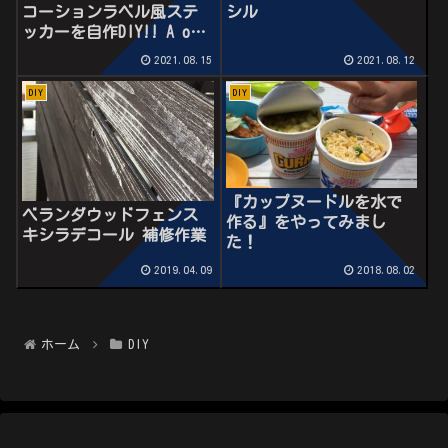
シル
コーションラベル風ステ
ッカーを自作DIY!! A one
手作りステッカーキット
2021.08.15
2021.08.12
コーションプレート風ス
テッカー
DIY
DIY
『カップヌードルを水で
ベランダウッドフェンス
作る』をやってみまし
キシラデコール 補修作業
た！
2019.04.09
2018.08.02
ホーム
DIY