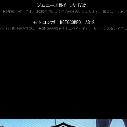
ジムニーJIMNY JA11V改
1V改 H6年式 AT です。 2020年で約１５年の付き合いになります。 最近は、キ
モトコンポ MOTOCOMPO AB12
 コンパクトに折り畳み可能な、HONDAが誇る？ミニバイクです。 ガソリンスタンド