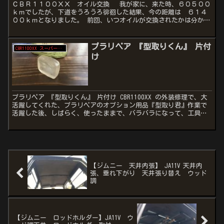
ＣＢＲ１１００ＸＸ オイル交換 我が家に、来た時、６０５００
ｋｍでしたが、下道をうろうろ徘徊した結果、今の距離は ６１４
００ｋｍとなりました。 前回、いつオイルが交換されたかは分から
ないので、そろそろ、交換したいと思います。 そもそも、大...
プラリペア 『型取りくん』 片付
CBR1100XX スーパーブラックバード
け
プラリペア 『型取りくん』 片付け CBR1100XX の外装修理で、大
活躍してくれた、プラリペアのオプション用品『型取り君』作業で
活躍した後、しばらく、使ったままで、バラバラになって、工具箱
の隅に転がっているのを発見しました。 これがなけ...
【ジムニー 天井内張】 JA11V 天井内
張、垂れ下がり 天井張り替え ウッド
調
【ジムニー ロッドホルダー】JA11V ウ