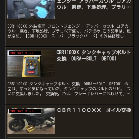
ェンダー アッパーカウル ロアカ
ウル 磨き、下地処理、プラリペ
ア盛り、パテ埋め
CBR1100XX 外装修理 フロントフェンダー アッパーカウル ロアカ
ウル 磨き、下地処理、プラリペア盛り、パテ埋め この記事は、私
が以前、【CBR1100XX スーパーブラックバード】の外装修理した
記録です！ 取り外した外装を、 古い塗...
CBR1100XX タンクキャップボルト
CBR1100XX スーパーブラックバード
交換 DURAーBOLT DBT001
CBR1100XX タンクキャップボルト 交換 DURAーBOLT DBT001 今
回は、ずっと気になっていた、タンクキャップのボルトのサビ。 つ
いに交換しました。 交換後。色は、ブレーキレバーに合わせて、ゴ
ールドを選択。 綺麗に仕上がりま...
ＣＢＲ１１００ＸＸ オイル交換
CBR1100XX スーパーブラックバード