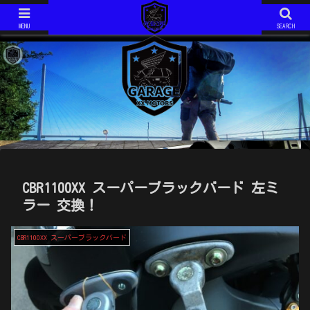
ジムニーJIMNY JA11V改
モトコンポ MOTOCOMPO AB12
ジムニーJIMNY JA11V改 H6年式 AT です。 2020年で約１５年の付き合いになります。 最近は、キャンプ仕様としてカスタム中！
モトコンポ MOTOCOMPO AB12 年式は不明です。 コンパクトに折り畳み可能な、HONDAが誇る？ミニバイクです。 ガソリンスタンドでは必ず話しかけられます。 ミニマムキャンプ仕様に、改造中！
MENU
SEARCH
CBR1100XX スーパーブラックバード 左ミ
ラー 交換！
CBR1100XX スーパーブラックバード