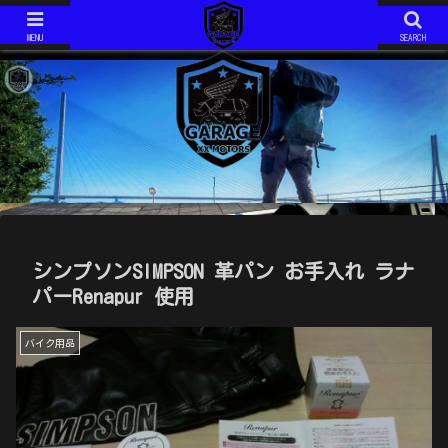
ジムニーJIMNY JA11V改
モトコンポ MOTOCOMPO AB12
ジムニーJIMNY JA11V改 H6年式 AT です。 2020年で約１５年の付き合いになります。 最近は、キャンプ仕様としてカスタム中！
モトコンポ MOTOCOMPO AB12 年式は不明です。 コンパクトに折り畳み可能な、HONDAが誇る？ミニバイクです。 ガソリンスタンドでは必ず話しかけられます。 ミニマムキャンプ仕様に、改造中！
MENU
SEARCH
シンプソンSIMPSON 革パン お手入れ ラナ
パーRenapur 使用
バイク用品