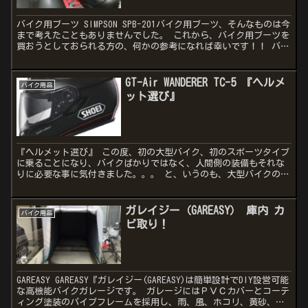
バイク用ブーツ SIMPSON SPB-201バイク用ブーツ、そんなものは今
まで考えたこともありませんでした。 これから、バイク用ブーツを
買おうとしておられる方の、何かの参考になれば幸いです！！ バイ
クに乗るときはだいたい普段使っているスニ...
GT-Air WANDERER TC-5 『ヘルメ
バイク用品
ット選び』
『ヘルメット選び』 この度、初の大型バイク、初のスポーツタイプ
に乗ることになり、バイクばかりではなく、人間側の装備もそれな
りに必要な事に気付きました。。。 と、いうのも、大型バイクの免
許を取得して、とりあえずマイバイクの取得の前に、レンタル...
ガレイジー（GAREASY） 庫内 カ
バイク用品
ビ取り！
GAREASY GAREASY『ガレイジー(GAREASY)は簡単設計でDIY設営可能
な高機能バイクガレージです。 ガレージにはＰＶＣカバーとコーテ
ィング塗装のパイプフレームを採用し、雨、風、ホコリ、黄砂、紫