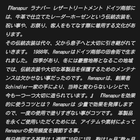
『Renapur ラナパー レザートリートメント
ドイツ南部に
は、牛革で仕立てたレーダーホーゼンという伝統衣装を、
祝い事や、お祭り、客人をもてなす際に着用する文化があ
ります。
その伝統衣装は代々、父から息子へと大切に引き継がれて
いきます。 1988年、Renapurはドイツ南部の田舎街で生ま
れました。 四季があり、冬には豪雪地帯となるこの地域
では、伝統衣装や大切な革製品を保護するためのメンテナ
ンスは欠かせない事だったのです。 Renapurは、創業者
Schindler一家の手により、当時と変わらないレシピで、
今も一つ一つ大切に造られています。』 『Renapurを効果
的に使うコツとは？ Renapurは 少量で効果を発揮します
ので、一度の使用で塗りすぎない事がコツです。 革製品
を永くご使用いただくためには、アイテムや素材によって
Renapurの使用頻度を調節する事。
毎日使用する革靴は１週間~10日に1回、鞄は1ヶ月~数ヶ月