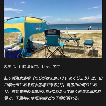
現場は、山口県光市、虹ヶ浜です。
虹ヶ浜海水浴場（にじがはまかいすいよくじょう）は、山
口県光市にある海水浴場である[1]。島田川の河口にあ
り、白砂青松の海岸が2.3kmにわたって続く遠浅の海水浴
場で、干潮時には幅50mほどの干潟が現れる。