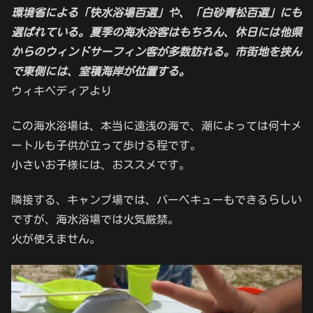
環境省による「快水浴場百選」や、「白砂青松百選」にも
選ばれている。夏季の海水浴客はもちろん、休日には他県
からのウィンドサーフィン客が多数訪れる。市街地を挟ん
で東側には、室積海岸が位置する。
ウィキペディアより
この海水浴場は、本当に遠浅の海で、潮によっては何十メ
ートルも子供が立って歩ける程です。
小さいお子様には、おススメです。
隣接する、キャンプ場では、バーベキューもできるらしい
ですが、海水浴場では火気厳禁。
火が使えません。