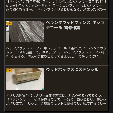
【キャンステ自作方法】コーションラベル風ステッカーを自作DIY!!
A one手作りステッカーキット コーションプレート風ステッカー
雨の続くお盆休み。 キャンプに行けるわけもなく、溜まった家のこ
とを片付ける日々。 チャンネルロゴもほんの少...
ベランダウッドフェンス キシラ
DIY
デコール 補修作業
ベランダウッドフェンス キシラデコール 補修作業 ベランダにウッ
ドフェンスを設置して、はや、五年。→ベランダウッドフェンス制
作 そろそろ、塗装の劣化が目立ってきました。 わかってはいまし
たが、なかなか手をつけられずにいたのは、当時、使用した...
ウッドボックスにステンシル
DIY
アメリカ雑貨やミリタリー好きの方には、馴染みのあるであろう、
『ステンシル』。 それがあるだけで、一気に印象が変わり、遊び心
が増します。 しかし、金属製のセットは高価だし、紙で作るにして
も、切り取るのが手間だし、と、敬遠しておりましたが、安価...