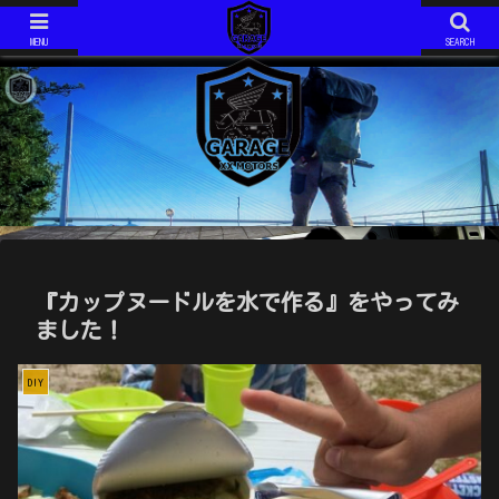
ジムニーJIMNY JA11V改
モトコンポ MOTOCOMPO AB12
ジムニーJIMNY JA11V改 H6年式 AT です。 2020年で約１５年の付き合いになります。 最近は、キャンプ仕様としてカスタム中！
モトコンポ MOTOCOMPO AB12 年式は不明です。 コンパクトに折り畳み可能な、HONDAが誇る？ミニバイクです。 ガソリンスタンドでは必ず話しかけられます。 ミニマムキャンプ仕様に、改造中！
MENU
SEARCH
『カップヌードルを水で作る』をやってみ
ました！
DIY