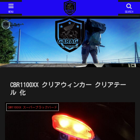
ジムニーJIMNY JA11V改
モトコンポ MOTOCOMPO AB12
ジムニーJIMNY JA11V改 H6年式 AT です。 2020年で約１５年の付き合いになります。 最近は、キャンプ仕様としてカスタム中！
モトコンポ MOTOCOMPO AB12 年式は不明です。 コンパクトに折り畳み可能な、HONDAが誇る？ミニバイクです。 ガソリンスタンドでは必ず話しかけられます。 ミニマムキャンプ仕様に、改造中！
MENU
SEARCH
CBR1100XX クリアウィンカー クリアテー
ル 化
CBR1100XX スーパーブラックバード