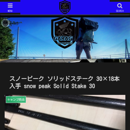
ジムニーJIMNY JA11V改
モトコンポ MOTOCOMPO AB12
ジムニーJIMNY JA11V改 H6年式 AT です。 2020年で約１５年の付き合いになります。 最近は、キャンプ仕様としてカスタム中！
モトコンポ MOTOCOMPO AB12 年式は不明です。 コンパクトに折り畳み可能な、HONDAが誇る？ミニバイクです。 ガソリンスタンドでは必ず話しかけられます。 ミニマムキャンプ仕様に、改造中！
MENU
SEARCH
スノーピーク ソリッドステーク 30×18本
入手 snow peak Solid Stake 30
キャンプ用品