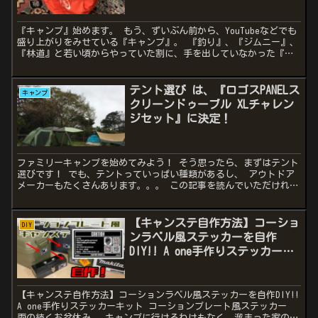
『キャンプ』始めます。 もう、ずいぶん前から、YouTubeなどでも
盛り上がりをみせている『キャンプ』。 『釣り』、『ジムニー』、
『林道』と若い頃からやっていた割に、手を出していなかった『キ
ャンプ』。 TV、ネットでも特集や、キャンプ用品の...
テント選び は、『ロゴスPANELス
キャンプ
クリーンドゥーブル XLチャレン
ジセット』に決定！
ファミリーキャンプを始めてみよう！ そう思ったら、まずはテント
選びです！ でも、テントっていっぱい種類があるし、 アウトドア
メーカーもたくさんあります。。。 この記事を読んでいただけれ
ば、 ファミリー用テント、特に２ルームテントの選び方が少...
【キャンステ自作方法】コーショ
DIY
ンラベル風ステッカーを自作
DIY!! A one手作りステッカーキ
ット コーションプレート風ステ
ッカー
【キャンステ自作方法】コーションラベル風ステッカーを自作DIY!!
A one手作りステッカーキット コーションプレート風ステッカー
雨の続くお盆休み。 キャンプに行けるわけもなく、溜まった家のこ