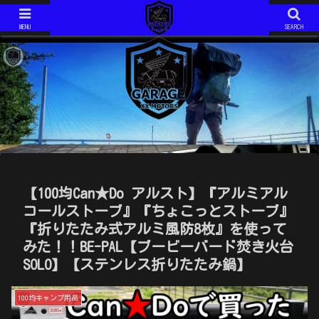
ジムニーJIMNY JA11V改
モトコンポ MOTOCOMPO AB12
ジムニーJIMNY JA11V改 H6年式 AT です。 2020年で約１５年の付き合いになります。 最近は、キャンプ仕様としてカスタム中！
モトコンポ MOTOCOMPO AB12 年式は不明です。 コンパクトに折り畳み可能な、HONDAが誇る？ミニバイクです。 ガソリンスタンドでは必ず話しかけられます。 ミニマムキャンプ仕様に、改造中！
MENU
SEARCH
【100均Can★Do アルスト】『アルミアル
コールストーブ』『ちょこっとストーブ』
『折りたたみ式アルミ風防8枚』を使って
みた！！BE-PAL【ブービーバード焚き火台
SOLO】【ステンレス折りたたみ鍋】
100均キャンプ用品