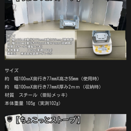
サイズ
約 幅100㎜X奥行き77mmX高さ55mm（使用時）
約 幅100㎜X奥行き77mmX厚み2ｍｍ（収納時）
材質 スチール（亜鉛メッキ）
本体重量 105g（実測102g）