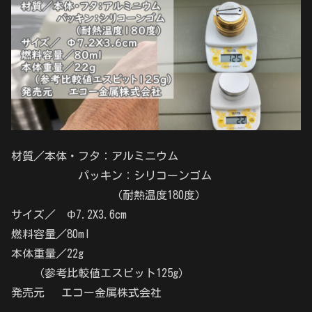
材質／本体・フタ：アルミニウム
パッキン：シリコーンゴム
（耐熱温度180度）
サイズ／ Φ7.2X3.6cm
燃料容量／80ml
本体重量／22g
（参考比較値エスビット125g）
発売元 エコー金属株式会社