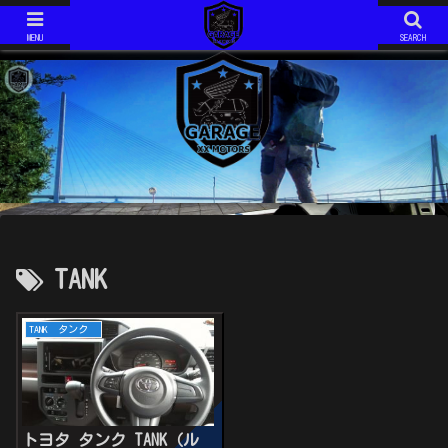
ジムニーJIMNY JA11V改
モトコンポ MOTOCOMPO AB12
ジムニーJIMNY JA11V改 H6年式 AT です。 2020年で約１５年の付き合いになります。 最近は、キャンプ仕様としてカスタム中！
モトコンポ MOTOCOMPO AB12 年式は不明です。 コンパクトに折り畳み可能な、HONDAが誇る？ミニバイクです。 ガソリンスタンドでは必ず話しかけられます。 ミニマムキャンプ仕様に、改造中！
MENU
SEARCH
TANK
TANK タンク
トヨタ タンク TANK（ル