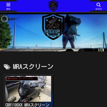
ジムニーJIMNY JA11V改
モトコンポ MOTOCOMPO AB12
ジムニーJIMNY JA11V改 H6年式 AT です。 2020年で約１５年の付き合いになります。 最近は、キャンプ仕様としてカスタム中！
モトコンポ MOTOCOMPO AB12 年式は不明です。 コンパクトに折り畳み可能な、HONDAが誇る？ミニバイクです。 ガソリンスタンドでは必ず話しかけられます。 ミニマムキャンプ仕様に、改造中！
MENU
SEARCH
MRAスクリーン
CBR1100XX スーパーブラックバード
CBR1100XX MRAスクリーン